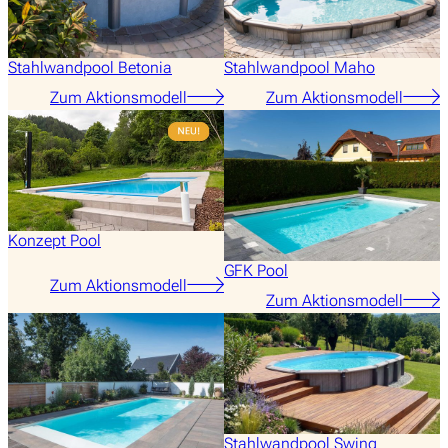
Stahlwandpool Betonia
Stahlwandpool Maho
Zum Aktionsmodell
Zum Aktionsmodell
Konzept Pool
GFK Pool
Zum Aktionsmodell
Zum Aktionsmodell
Stahlwandpool Swing