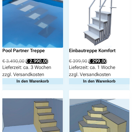
Pool Partner Treppe
Einbautreppe Komfort
Ursprünglicher
Aktueller
Ursprünglicher
Aktueller
€
3.490,00
€
2.990,00
€
399,90
€
299,00
Preis
Preis
Preis
Preis
Lieferzeit:
ca. 3 Wochen
Lieferzeit:
ca. 1 Woche
war:
ist:
war:
ist:
zzgl.
Versandkosten
zzgl.
Versandkosten
€ 3.490,00
€ 2.990,00.
€ 399,90
€ 299,00.
In den Warenkorb
In den Warenkorb