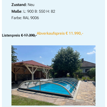
Zustand:
Neu
nach:
Maße
: L: 900 B: 550 H: 82
Farbe: RAL 9006
Abverkaufspreis € 11.990,-
Listenpreis
€ 17.390,-