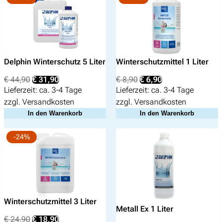
Delphin Winterschutz 5 Liter
Winterschutzmittel 1 Liter
Ursprünglicher
Aktueller
Ursprünglicher
Aktueller
€
44,90
€
31,90
€
8,90
€
6,90
Preis
Preis
Preis
Preis
Lieferzeit:
ca. 3-4 Tage
Lieferzeit:
ca. 3-4 Tage
war:
ist:
war:
ist:
zzgl.
Versandkosten
zzgl.
Versandkosten
€ 44,90
€ 31,90.
€ 8,90
€ 6,90.
In den Warenkorb
In den Warenkorb
-24%
Winterschutzmittel 3 Liter
Metall Ex 1 Liter
Ursprünglicher
Aktueller
€
24,90
€
18,90