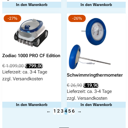
€ 699,00
€ 599,00.
In den Warenkorb
In den Warenkorb
-27%
-26%
Zodiac 1000 PRO CF Edition
Ursprünglicher
Aktueller
€
1.099,00
€
799,00
Preis
Preis
Lieferzeit:
ca. 3-4 Tage
Schwimmringthermometer
war:
ist:
zzgl.
Versandkosten
€ 1.099,00
€ 799,00.
Ursprünglicher
Aktueller
€
26,90
€
19,90
Preis
Preis
Lieferzeit:
ca. 3-4 Tage
war:
ist:
zzgl.
Versandkosten
€ 26,90
€ 19,90.
In den Warenkorb
In den Warenkorb
←
1
2
3
4
5
6
→