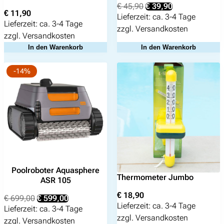
Ursprünglicher
Aktueller
€
45,90
€
39,90
€
11,90
Suchen
Preis
Preis
Lieferzeit:
ca. 3-4 Tage
Lieferzeit:
ca. 3-4 Tage
war:
ist:
nach:
zzgl.
Versandkosten
€ 45,90
€ 39,90.
zzgl.
Versandkosten
In den Warenkorb
In den Warenkorb
-14%
Poolroboter Aquasphere
Thermometer Jumbo
ASR 105
€
18,90
Ursprünglicher
Aktueller
€
699,00
€
599,00
Lieferzeit:
ca. 3-4 Tage
Preis
Preis
Lieferzeit:
ca. 3-4 Tage
war:
ist:
zzgl.
Versandkosten
zzgl.
Versandkosten