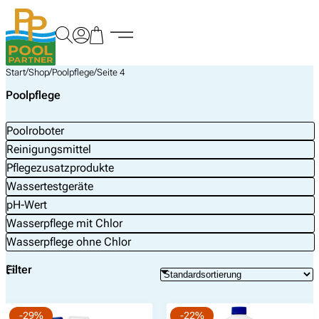
Zum
Inhalt
springen
/
/
/
Start
Shop
Poolpflege
Seite 4
Poolpflege
Poolroboter
Reinigungsmittel
Pflegezusatzprodukte
Wassertestgeräte
pH-Wert
Wasserpflege mit Chlor
Wasserpflege ohne Chlor
Filter
-29%
-22%