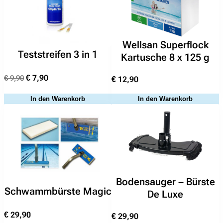
Wellsan Superflock
Teststreifen 3 in 1
Kartusche 8 x 125 g
Suchen
nach:
Ursprünglicher
Aktueller
€
7,90
€
9,90
€
12,90
Preis
Preis
In den Warenkorb
In den Warenkorb
war:
ist:
€ 9,90
€ 7,90.
Bodensauger – Bürste
Schwammbürste Magic
De Luxe
€
29,90
€
29,90