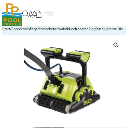
Zum
Inhalt
springen
/
/
/
/
/
Start
Shop
Poolpflege
Poolroboter
Kabel
Poolroboter Dolphin Supreme Bio