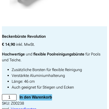
Beckenbürste Revolution
€
14,90
inkl. MwSt.
Hochwertige
und
flexible Poolreinigungsbürste
für Pools
und Teiche.
Zusätzliche Borsten für flexible Reinigung
Verstärkte Aluminiumhalterung
Länge: 46 cm
Auch geeignet für Stiegen und Ecken
B
In den Warenkorb
e
SKU:
Z00238
c