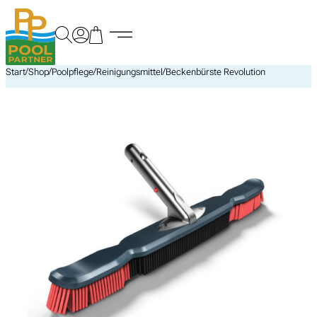
Zum
Inhalt
springen
/
/
/
/
Start
Shop
Poolpflege
Reinigungsmittel
Beckenbürste Revolution