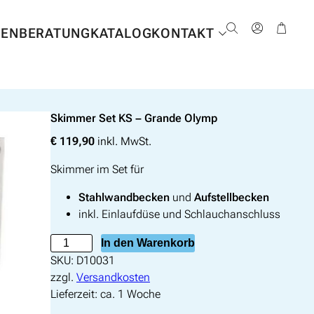
NEN
BERATUNG
KATALOG
KONTAKT
Skimmer Set KS – Grande Olymp
€
119,90
inkl. MwSt.
Skimmer im Set für
Stahlwandbecken
und
Aufstellbecken
inkl. Einlaufdüse und Schlauchanschluss
S
In den Warenkorb
k
SKU:
D10031
i
zzgl.
Versandkosten
m
Lieferzeit:
ca. 1 Woche
m