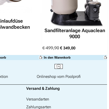
inlaufdüse
hlwandbecken
Sandfilteranlage Aquaclean
9000
Ursprünglicher
Aktueller
€
499,90
€
349,00
Preis
Preis
korb
In den Warenkorb
war:
ist:
€ 499,90
€ 349,00.
ktion
Onlineshop vom Poolprofi
Versand & Zahlung
Versandarten
Zahlungsarten