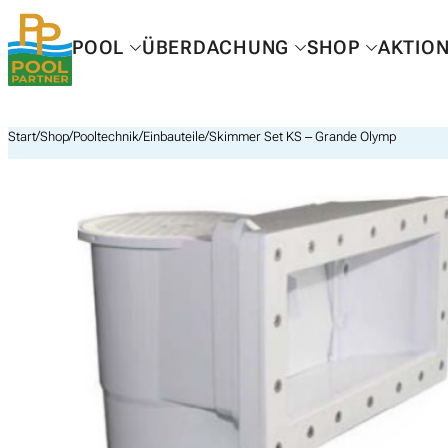
Zum
Inhalt
POOL
ÜBERDACHUNG
SHOP
AKTIO
springen
/
/
/
/
Start
Shop
Pooltechnik
Einbauteile
Skimmer Set KS – Grande Olymp