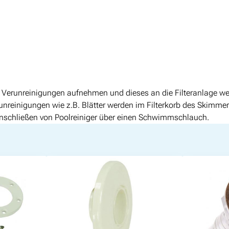
p
M
e
n
g
e
Verunreinigungen aufnehmen und dieses an die Filteranlage wei
erunreinigungen wie z.B. Blätter werden im Filterkorb des Skimm
Anschließen von Poolreiniger über einen Schwimmschlauch.