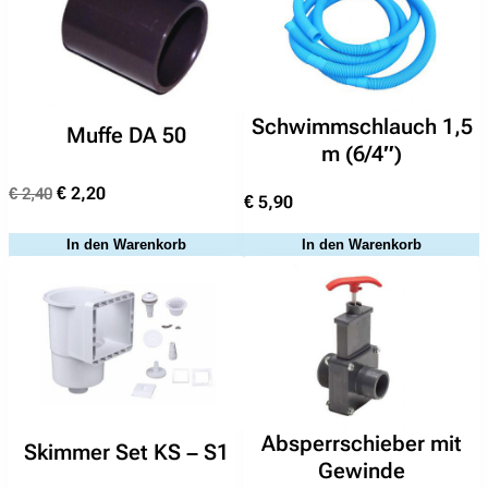
Schwimmschlauch 1,5
Muffe DA 50
m (6/4″)
Ursprünglicher
Aktueller
€
2,20
€
2,40
€
5,90
Preis
Preis
war:
ist:
In den Warenkorb
In den Warenkorb
€ 2,40
€ 2,20.
Suchen
Absperrschieber mit
Skimmer Set KS – S1
nach:
Gewinde