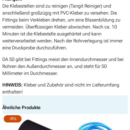
e
Die Klebestellen sind zu reinigen (Tangit Reiniger) und
l
anschließend großzügig mit PVC-Kleber zu versehen. Die
D
Fittings beim Verkleben drehen, um eine Blasenbildung zu
A
vermeiden. Überflüssigen Kleber abwischen. Nach ca. 10
5
Minuten ist die Klebestelle ausgehärtet und kann
0
weiterverarbeitet werden. Nach der Rohrverlegung ist immer
x
eine Druckprobe durchzuführen.
1
1
DA 50 gibt bei Fittings meist den Innendurchmesser und bei
/
Rohren den Außendurchmesser an, und steht für 50
2
Millimeter im Durchmesser.
"
HINWEIS:
Kleber und Zubehör sind nicht im Lieferumfang
A
enthalten!
G
M
e
Ähnliche Produkte
n
-8%
g
e