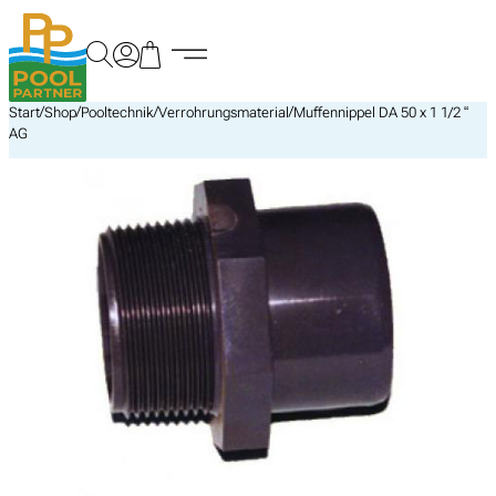
Zum
Inhalt
springen
/
/
/
/
Start
Shop
Pooltechnik
Verrohrungsmaterial
Muffennippel DA 50 x 1 1/2 “
AG