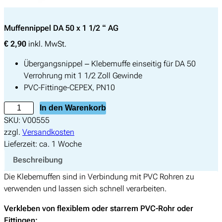
Muffennippel DA 50 x 1 1/2 “ AG
€
2,90
inkl. MwSt.
Übergangsnippel – Klebemuffe einseitig für DA 50
Verrohrung mit 1 1/2 Zoll Gewinde
PVC-Fittinge-CEPEX, PN10
M
In den Warenkorb
u
SKU:
V00555
f
zzgl.
Versandkosten
f
Lieferzeit:
ca. 1 Woche
e
Beschreibung
n
Die Klebemuffen sind in Verbindung mit PVC Rohren zu
n
verwenden und lassen sich schnell verarbeiten.
i
p
Verkleben von flexiblem oder starrem PVC-Rohr oder
p
Fittingen: