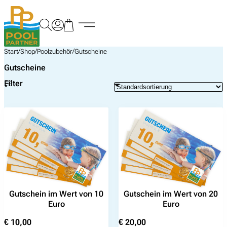
Zum
Inhalt
springen
/
/
/
Start
Shop
Poolzubehör
Gutscheine
Gutscheine
Filter
Gutschein im Wert von 10
Gutschein im Wert von 20
Euro
Euro
€
10,00
€
20,00