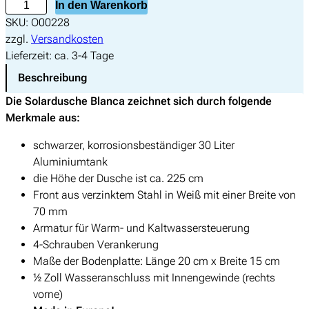
S
In den Warenkorb
g
e
o
SKU:
O00228
l
r
l
zzgl.
Versandkosten
i
P
a
Lieferzeit:
ca. 3-4 Tage
c
r
r
h
e
Beschreibung
d
e
i
Die Solardusche Blanca zeichnet sich durch folgende
u
r
s
Merkmale aus:
s
P
i
c
r
s
schwarzer, korrosionsbeständiger 30 Liter
h
e
t
Aluminiumtank
e
i
:
die Höhe der Dusche ist ca. 225 cm
B
s
€
Front aus verzinktem Stahl in Weiß mit einer Breite von
l
w
70 mm
a
a
2
Armatur für Warm- und Kaltwassersteuerung
n
r
9
4-Schrauben Verankerung
c
:
9
Maße der Bodenplatte: Länge 20 cm x Breite 15 cm
a
€
,
½ Zoll Wasseranschluss mit Innengewinde (rechts
3
0
vorne)
0
4
0