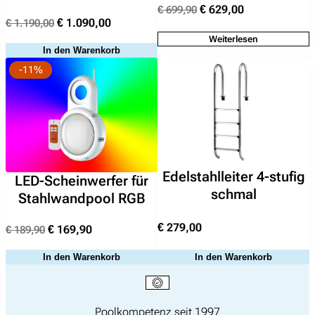
Ursprünglicher
Aktueller
€
629,00
€
699,90
Ursprünglicher
Aktueller
€
1.090,00
€
1.190,00
Preis
Preis
Preis
Preis
Weiterlesen
war:
ist:
In den Warenkorb
war:
ist:
€ 699,90
€ 629,00.
Suchen
-11%
€ 1.190,00
€ 1.090,00.
nach:
Edelstahlleiter 4-stufig
LED-Scheinwerfer für
schmal
Stahlwandpool RGB
€
279,00
Ursprünglicher
Aktueller
€
169,90
€
189,90
Preis
Preis
In den Warenkorb
In den Warenkorb
war:
ist:
€ 189,90
€ 169,90.
Poolkompetenz seit 1997