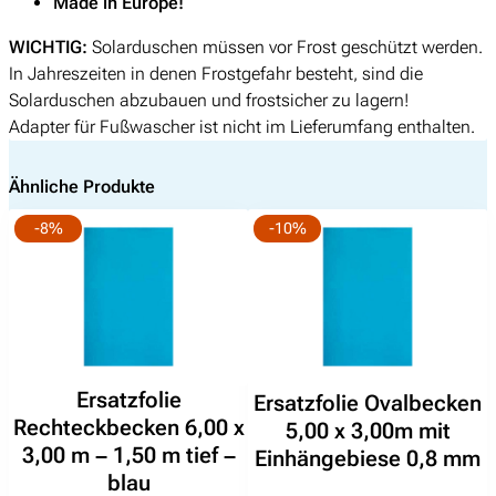
Made in Europe!
L
2
.
i
9
WICHTIG:
Solarduschen müssen vor Frost geschützt werden.
t
,
In Jahreszeiten in denen Frostgefahr besteht, sind die
e
0
Solarduschen abzubauen und frostsicher zu lagern!
r
0
Adapter für Fußwascher ist nicht im Lieferumfang enthalten.
M
e
Ähnliche Produkte
n
g
-8%
-10%
e
Ersatzfolie
Ersatzfolie Ovalbecken
Rechteckbecken 6,00 x
5,00 x 3,00m mit
3,00 m – 1,50 m tief –
Einhängebiese 0,8 mm
blau