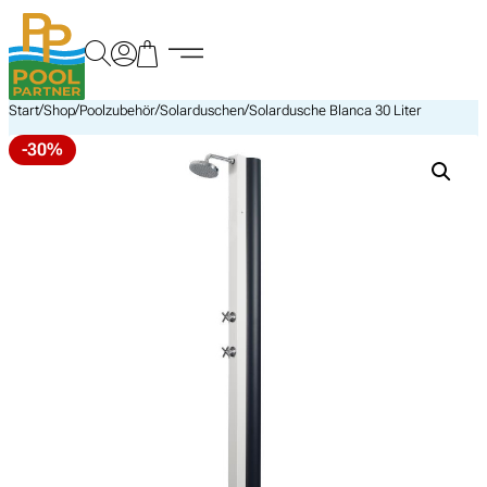
Zum
Inhalt
springen
/
/
/
/
Start
Shop
Poolzubehör
Solarduschen
Solardusche Blanca 30 Liter
-30%