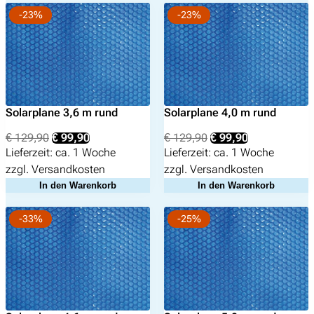
-23%
-23%
Solarplane 3,6 m rund
Solarplane 4,0 m rund
Ursprünglicher
Aktueller
Ursprünglicher
Aktueller
€
129,90
€
99,90
€
129,90
€
99,90
Preis
Preis
Preis
Preis
Lieferzeit:
ca. 1 Woche
Lieferzeit:
ca. 1 Woche
war:
ist:
war:
ist:
zzgl.
Versandkosten
zzgl.
Versandkosten
€ 129,90
€ 99,90.
€ 129,90
€ 99,90.
In den Warenkorb
In den Warenkorb
-33%
-25%