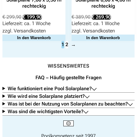
rechteckig
rechteckig
Ursprünglicher
Aktueller
Ursprünglicher
Aktueller
€
299,90
€
199,90
€
389,90
€
269,90
Preis
Preis
Preis
Preis
Lieferzeit:
ca. 1 Woche
Lieferzeit:
ca. 1 Woche
war:
ist:
war:
ist:
zzgl.
Versandkosten
zzgl.
Versandkosten
€ 299,90
€ 199,90.
€ 389,90
€ 269,90.
In den Warenkorb
In den Warenkorb
1
2
→
WISSENSWERTES
FAQ – Häufig gestellte Fragen
Wie funktioniert eine Pool Solarplane?
Wie wird eine Solarplane platziert?
Was ist bei der Nutzung von Solarplanen zu beachten?
Was sind die wichtigsten Vorteile?
Poolkompetenz seit 1997