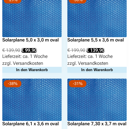
Solarplane 5,0 x 3,0 m oval
Solarplane 5,5 x 3,6 m oval
Ursprünglicher
Aktueller
Ursprünglicher
Aktueller
€
139,90
€
99,90
€
199,90
€
139,90
Preis
Preis
Preis
Preis
Lieferzeit:
ca. 1 Woche
Lieferzeit:
ca. 1 Woche
war:
ist:
war:
ist:
zzgl.
Versandkosten
zzgl.
Versandkosten
€ 139,90
€ 99,90.
€ 199,90
€ 139,90.
In den Warenkorb
In den Warenkorb
-38%
-31%
Solarplane 6,1 x 3,6 m oval
Solarplane 7,30 x 3,7 m oval