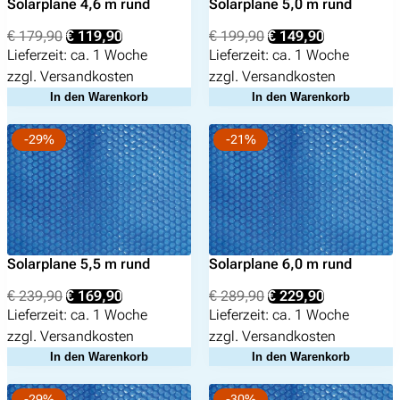
Solarplane 4,6 m rund
Solarplane 5,0 m rund
Ursprünglicher
Aktueller
Ursprünglicher
Aktueller
€
179,90
€
119,90
€
199,90
€
149,90
Preis
Preis
Preis
Preis
Lieferzeit:
ca. 1 Woche
Lieferzeit:
ca. 1 Woche
war:
ist:
war:
ist:
zzgl.
Versandkosten
zzgl.
Versandkosten
€ 179,90
€ 119,90.
€ 199,90
€ 149,90.
In den Warenkorb
In den Warenkorb
-29%
-21%
Solarplane 5,5 m rund
Solarplane 6,0 m rund
Ursprünglicher
Aktueller
Ursprünglicher
Aktueller
€
239,90
€
169,90
€
289,90
€
229,90
Preis
Preis
Preis
Preis
Lieferzeit:
ca. 1 Woche
Lieferzeit:
ca. 1 Woche
war:
ist:
war:
ist:
zzgl.
Versandkosten
zzgl.
Versandkosten
€ 239,90
€ 169,90.
€ 289,90
€ 229,90.
In den Warenkorb
In den Warenkorb
-29%
-30%