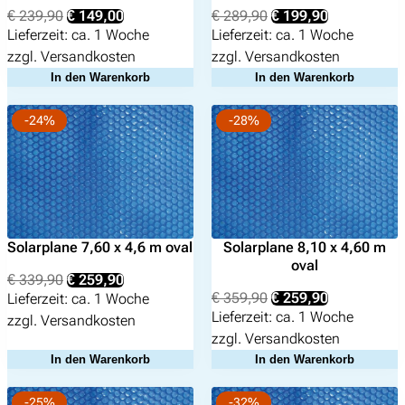
Ursprünglicher
Aktueller
Ursprünglicher
Aktueller
€
239,90
€
149,00
€
289,90
€
199,90
Preis
Preis
Preis
Preis
Lieferzeit:
ca. 1 Woche
Lieferzeit:
ca. 1 Woche
war:
ist:
war:
ist:
zzgl.
Versandkosten
zzgl.
Versandkosten
€ 239,90
€ 149,00.
€ 289,90
€ 199,90.
In den Warenkorb
In den Warenkorb
-24%
-28%
Solarplane 7,60 x 4,6 m oval
Solarplane 8,10 x 4,60 m
oval
Ursprünglicher
Aktueller
€
339,90
€
259,90
Preis
Preis
Ursprünglicher
Aktueller
€
359,90
€
259,90
Lieferzeit:
ca. 1 Woche
war:
ist:
Preis
Preis
Lieferzeit:
ca. 1 Woche
zzgl.
Versandkosten
€ 339,90
€ 259,90.
war:
ist:
zzgl.
Versandkosten
€ 359,90
€ 259,90.
In den Warenkorb
In den Warenkorb
-25%
-32%