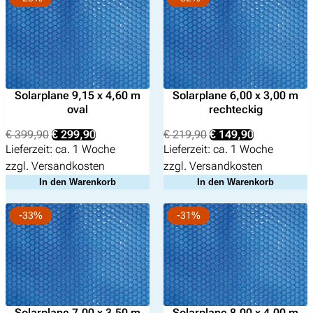
Suchen
nach:
Solarplane 9,15 x 4,60 m
Solarplane 6,00 x 3,00 m
oval
rechteckig
Ursprünglicher
Aktueller
Ursprünglicher
Aktueller
€
399,90
€
299,90
€
219,90
€
149,90
Preis
Preis
Preis
Preis
Lieferzeit:
ca. 1 Woche
Lieferzeit:
ca. 1 Woche
war:
ist:
war:
ist:
zzgl.
Versandkosten
zzgl.
Versandkosten
€ 399,90
€ 299,90.
€ 219,90
€ 149,90.
In den Warenkorb
In den Warenkorb
-33%
-31%
Solarplane 7,00 x 3,50 m
Solarplane 8,00 x 4,00 m