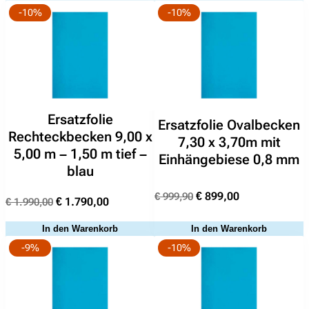
-10%
-10%
Ersatzfolie
Ersatzfolie Ovalbecken
Rechteckbecken 9,00 x
7,30 x 3,70m mit
5,00 m – 1,50 m tief –
Einhängebiese 0,8 mm
blau
Ursprünglicher
Aktueller
€
899,00
€
999,90
Ursprünglicher
Aktueller
€
1.790,00
€
1.990,00
Preis
Preis
Preis
Preis
war:
ist:
In den Warenkorb
In den Warenkorb
war:
ist:
€ 999,90
€ 899,00.
-9%
-10%
€ 1.990,00
€ 1.790,00.