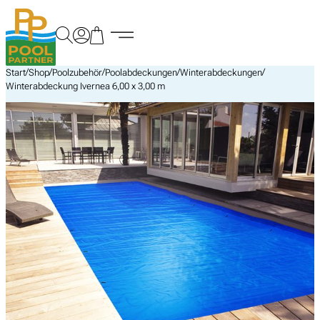
Zum
Inhalt
springen
/
/
/
/
/
Start
Shop
Poolzubehör
Poolabdeckungen
Winterabdeckungen
Winterabdeckung Ivernea 6,00 x 3,00 m