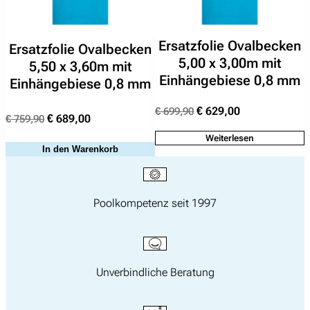
Suchen
nach:
Ersatzfolie Ovalbecken
Ersatzfolie Ovalbecken
5,00 x 3,00m mit
5,50 x 3,60m mit
Einhängebiese 0,8 mm
Einhängebiese 0,8 mm
Ursprünglicher
Aktueller
€
629,00
€
699,90
Ursprünglicher
Aktueller
€
689,00
€
759,90
Preis
Preis
Preis
Preis
Weiterlesen
war:
ist:
In den Warenkorb
war:
ist:
€ 699,90
€ 629,00.
€ 759,90
€ 689,00.
Poolkompetenz seit 1997
Unverbindliche Beratung