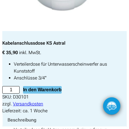
nach:
Kabelanschlussdose KS Astral
€
35,90
inkl. MwSt.
Verteilerdose für Unterwasserscheinwerfer aus
Kunststoff
Anschlüsse 3/4“
K
In den Warenkorb
a
SKU:
D30101
b
zzgl.
Versandkosten
e
Lieferzeit:
ca. 1 Woche
l
Beschreibung
a