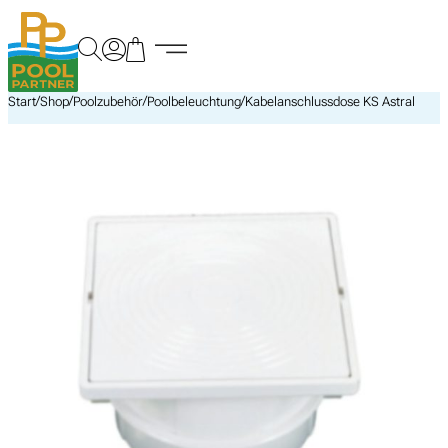
Zum
Inhalt
springen
/
/
/
/
Start
Shop
Poolzubehör
Poolbeleuchtung
Kabelanschlussdose KS Astral
Suchen