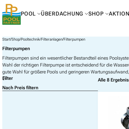
Zum
Inhalt
POOL
ÜBERDACHUNG
SHOP
AKTIO
springen
/
/
/
/
Start
Shop
Pooltechnik
Filteranlagen
Filterpumpen
Filterpumpen
Filterpumpen sind ein wesentlicher Bestandteil eines Poolsyst
Wahl der richtigen Filterpumpe ist entscheidend für die Wass
gute Wahl für größere Pools und geringeren Wartungsaufwand, 
Filter
Alle 8 Ergebni
Nach Preis filtern