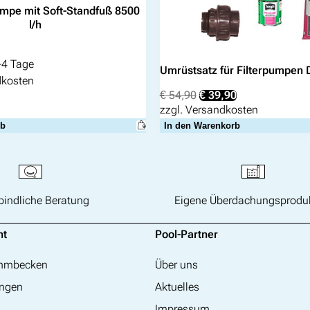
mpe mit Soft-Standfuß 8500
l/h
-4 Tage
Umrüstsatz für Filterpumpen
dkosten
Ursprünglicher
Aktueller
€
54,90
€
39,90
Preis
Preis
zzgl.
Versandkosten
war:
ist:
rb
In den Warenkorb
€ 54,90
€ 39,90.
bindliche Beratung
Eigene Überdachungsprodu
nt
Pool-Partner
immbecken
Über uns
ngen
Aktuelles
Impressum