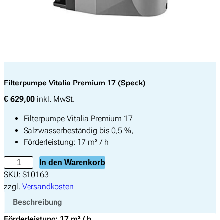
Filterpumpe Vitalia Premium 17 (Speck)
€
629,00
inkl. MwSt.
Filterpumpe Vitalia Premium 17
Salzwasserbeständig bis 0,5 %,
Förderleistung: 17 m³ / h
F
In den Warenkorb
i
SKU:
S10163
l
zzgl.
Versandkosten
t
Beschreibung
e
Förderleistung: 17 m³ / h