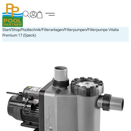
Zum
Inhalt
springen
/
/
/
/
/
Start
Shop
Pooltechnik
Filteranlagen
Filterpumpen
Filterpumpe Vitalia
Premium 17 (Speck)