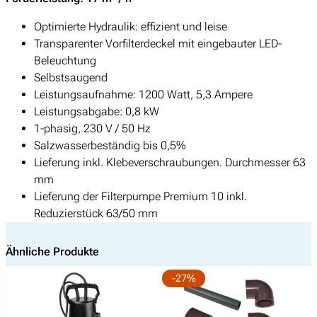
r
p
Optimierte Hydraulik: effizient und leise
u
Transparenter Vorfilterdeckel mit eingebauter LED-
m
Beleuchtung
p
Selbstsaugend
e
Leistungsaufnahme: 1200 Watt, 5,3 Ampere
V
Leistungsabgabe: 0,8 kW
i
1-phasig, 230 V / 50 Hz
t
Salzwasserbeständig bis 0,5%
a
Lieferung inkl. Klebeverschraubungen. Durchmesser 63
l
mm
i
Lieferung der Filterpumpe Premium 10 inkl.
a
Reduzierstück 63/50 mm
P
r
Ähnliche Produkte
e
m
-27%
i
u