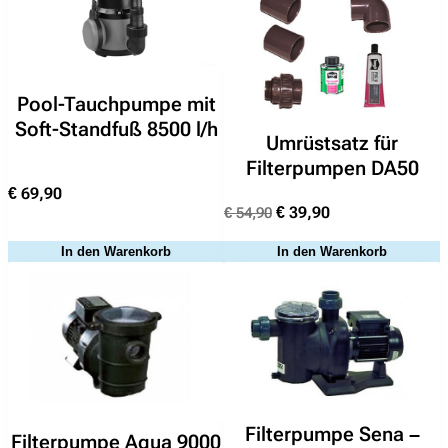
m
1
7
(
Pool-Tauchpumpe mit
S
Soft-Standfuß 8500 l/h
p
Umrüstsatz für
e
Filterpumpen DA50
c
€
69,90
k
Ursprünglicher
Aktueller
€
39,90
€
54,90
)
Preis
Preis
M
In den Warenkorb
In den Warenkorb
war:
ist:
e
€ 54,90
€ 39,90.
n
g
e
Suchen
Filterpumpe Sena –
nach:
Filterpumpe Aqua 9000