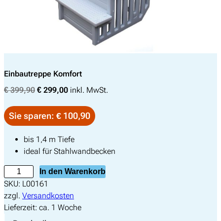
Einbautreppe Komfort
U
A
€
399,90
€
299,00
inkl. MwSt.
r
k
s
t
Sie sparen: € 100,90
p
u
r
e
bis 1,4 m Tiefe
ü
l
ideal für Stahlwandbecken
n
l
E
In den Warenkorb
g
e
i
SKU:
L00161
l
r
n
zzgl.
Versandkosten
i
P
b
Lieferzeit:
ca. 1 Woche
c
r
a
h
e