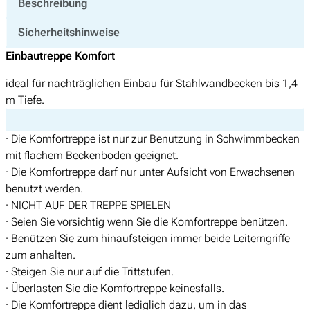
Beschreibung
u
e
i
t
r
s
Sicherheitshinweise
r
P
i
Einbautreppe Komfort
e
r
s
p
e
t
ideal für nachträglichen Einbau für Stahlwandbecken bis 1,4
p
i
:
m Tiefe.
e
s
€
K
w
· Die Komfortreppe ist nur zur Benutzung in Schwimmbecken
o
a
2
mit flachem Beckenboden geeignet.
m
r
9
· Die Komfortreppe darf nur unter Aufsicht von Erwachsenen
f
:
9
benutzt werden.
o
€
,
· NICHT AUF DER TREPPE SPIELEN
r
0
· Seien Sie vorsichtig wenn Sie die Komfortreppe benützen.
t
3
0
· Benützen Sie zum hinaufsteigen immer beide Leiterngriffe
M
9
.
zum anhalten.
e
9
· Steigen Sie nur auf die Trittstufen.
n
,
· Überlasten Sie die Komfortreppe keinesfalls.
g
9
· Die Komfortreppe dient lediglich dazu, um in das