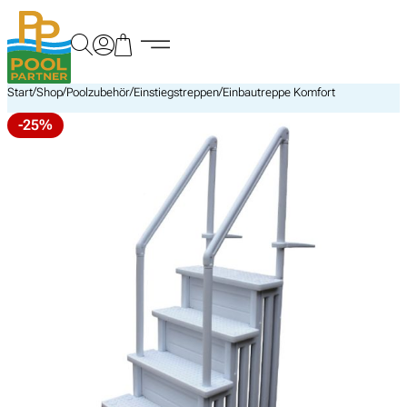
Zum
Inhalt
springen
/
/
/
/
Start
Shop
Poolzubehör
Einstiegstreppen
Einbautreppe Komfort
-25%