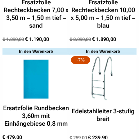
Ersatzfolie
Ersatzfolie
Rechteckbecken 7,00 x
Rechteckbecken 10,00
3,50 m – 1,50 m tief –
x 5,00 m – 1,50 m tief –
sand
blau
Ursprünglicher
Aktueller
Ursprünglicher
Aktueller
€
1.190,00
€
1.890,00
€
1.290,00
€
2.090,00
Preis
Preis
Preis
Preis
Suchen
In den Warenkorb
In den Warenkorb
war:
ist:
war:
ist:
nach:
-7%
€ 1.290,00
€ 1.190,00.
€ 2.090,00
€ 1.890,00
Ersatzfolie Rundbecken
Edelstahlleiter 3-stufig
3,60m mit
breit
Einhängebiese 0,8 mm
Ursprünglicher
Aktueller
€
479,00
€
239,90
€
259,00