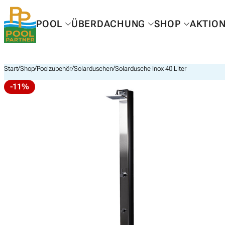
Zum
Inhalt
POOL
ÜBERDACHUNG
SHOP
AKTIO
springen
/
/
/
/
Start
Shop
Poolzubehör
Solarduschen
Solardusche Inox 40 Liter
-11%