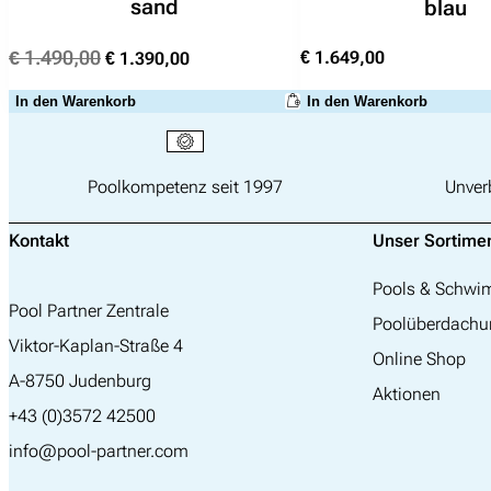
sand
blau
Ursprünglicher
Aktueller
€
1.490,00
€
1.649,00
€
1.390,00
Preis
Preis
In den Warenkorb
In den Warenkorb
war:
ist:
€ 1.490,00
€ 1.390,00.
Poolkompetenz seit 1997
Unver
Kontakt
Unser Sortime
Pools & Schw
Pool Partner Zentrale
Poolüberdachu
Viktor-Kaplan-Straße 4
Online Shop
A-8750 Judenburg
Aktionen
+43 (0)3572 42500
info@pool-partner.com