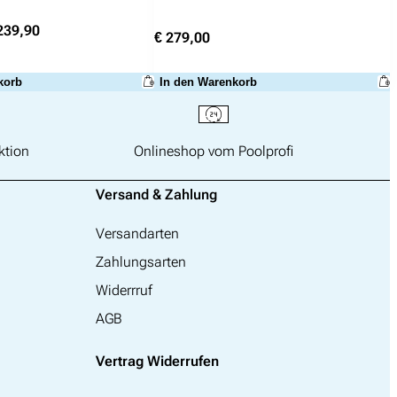
sprünglicher
Aktueller
39,90
€
279,00
eis
Preis
r:
ist:
korb
In den Warenkorb
259,00
€ 239,90.
ktion
Onlineshop vom Poolprofi
Versand & Zahlung
Versandarten
Zahlungsarten
Widerrruf
AGB
Vertrag Widerrufen