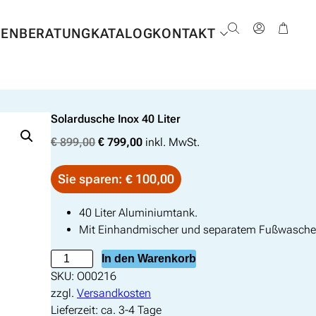
NEN
BERATUNG
KATALOG
KONTAKT
Solardusche Inox 40 Liter
U
A
€
899,00
€
799,00
inkl. MwSt.
r
k
s
t
Sie sparen: € 100,00
p
u
r
e
40 Liter Aluminiumtank.
ü
l
Mit Einhandmischer und separatem Fußwasche
n
l
S
In den Warenkorb
g
e
o
SKU:
O00216
l
r
l
zzgl.
Versandkosten
i
P
a
Lieferzeit:
ca. 3-4 Tage
c
r