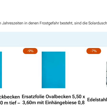
0
e
0
n
g
e
Jahreszeiten in denen Frostgefahr besteht, sind die Solardusch
-9%
-7%
Ersatzfolie Ovalbecken 5,50 x
eckbecken
Edelstahll
3,60m mit Einhängebiese 0,8
0 m tief –