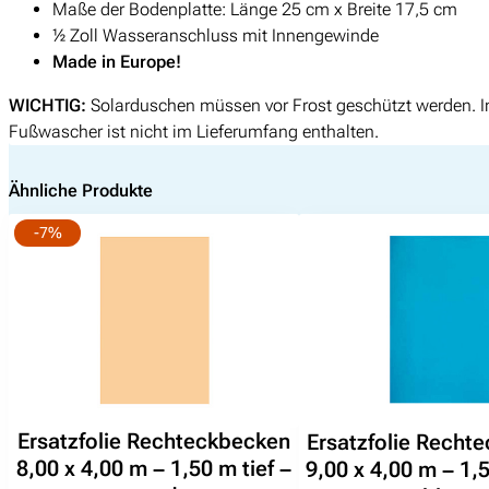
Maße der Bodenplatte: Länge 25 cm x Breite 17,5 cm
½ Zoll Wasseranschluss mit Innengewinde
Made in Europe!
Suchen
WICHTIG:
Solarduschen müssen vor Frost geschützt werden. In 
nach:
Fußwascher ist nicht im Lieferumfang enthalten.
Ähnliche Produkte
-7%
Ersatzfolie Rechteckbecken
Ersatzfolie Recht
8,00 x 4,00 m – 1,50 m tief –
9,00 x 4,00 m – 1,5