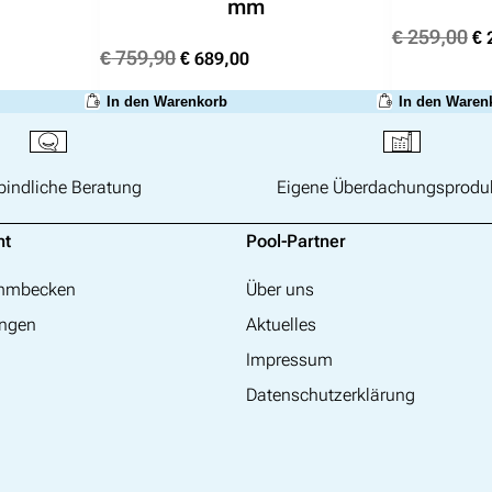
mm
Ur
€
259,00
€
2
Ursprünglicher
Aktueller
€
759,90
€
689,00
Pr
Preis
Preis
wa
In den Waren
In den Warenkorb
war:
ist:
€ 
€ 759,90
€ 689,00.
bindliche Beratung
Eigene Überdachungsprodu
nt
Pool-Partner
immbecken
Über uns
ngen
Aktuelles
Impressum
Datenschutzerklärung