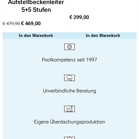
Aufstellbeckenleiter
5+5 Stufen
€
299,00
Ursprünglicher
Aktueller
€
469,00
€
479,90
Preis
Preis
In den Warenkorb
In den Warenkorb
war:
ist:
€ 479,90
€ 469,00.
Poolkompetenz seit 1997
Unverbindliche Beratung
Eigene Überdachungsproduktion