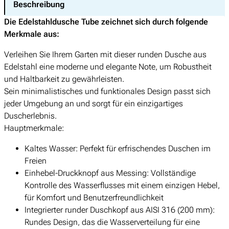
Beschreibung
r
s
t
P
i
Die Edelstahldusche Tube zeichnet sich durch folgende
a
r
s
Merkmale aus:
h
e
t
l
i
:
Verleihen Sie Ihrem Garten mit dieser runden Dusche aus
d
s
€
Edelstahl eine moderne und elegante Note, um Robustheit
u
w
und Haltbarkeit zu gewährleisten.
s
a
5
Sein minimalistisches und funktionales Design passt sich
c
r
9
jeder Umgebung an und sorgt für ein einzigartiges
h
:
9
Duscherlebnis.
e
€
,
Hauptmerkmale:
T
0
u
Kaltes Wasser: Perfekt für erfrischendes Duschen im
6
0
b
Freien
9
.
e
Einhebel-Druckknopf aus Messing: Vollständige
0
M
Kontrolle des Wasserflusses mit einem einzigen Hebel,
,
e
für Komfort und Benutzerfreundlichkeit
0
n
Integrierter runder Duschkopf aus AISI 316 (200 mm):
0
g
Rundes Design, das die Wasserverteilung für eine