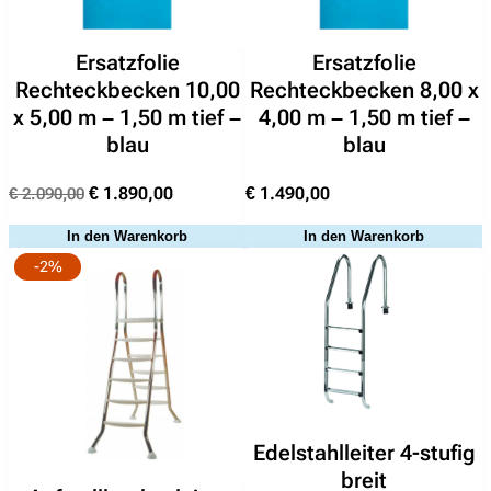
Ersatzfolie
Ersatzfolie
Rechteckbecken 10,00
Rechteckbecken 8,00 x
x 5,00 m – 1,50 m tief –
4,00 m – 1,50 m tief –
blau
blau
Ursprünglicher
Aktueller
€
1.890,00
€
1.490,00
€
2.090,00
Suchen
Preis
Preis
In den Warenkorb
In den Warenkorb
nach:
war:
ist:
-2%
€ 2.090,00
€ 1.890,00.
Edelstahlleiter 4-stufig
breit