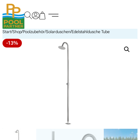
Zum
Inhalt
springen
/
/
/
/
Start
Shop
Poolzubehör
Solarduschen
Edelstahldusche Tube
-13%