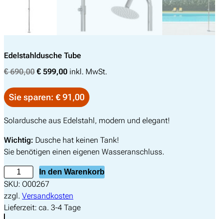
Edelstahldusche Tube
U
A
€
690,00
€
599,00
inkl. MwSt.
r
k
s
t
Sie sparen: € 91,00
p
u
r
e
Solardusche aus Edelstahl, modern und elegant!
ü
l
Wichtig:
Dusche hat keinen Tank!
n
l
Sie benötigen einen eigenen Wasseranschluss.
g
e
l
r
E
In den Warenkorb
i
P
d
SKU:
O00267
c
r
e
zzgl.
Versandkosten
h
e
l
Lieferzeit:
ca. 3-4 Tage
e
i
s