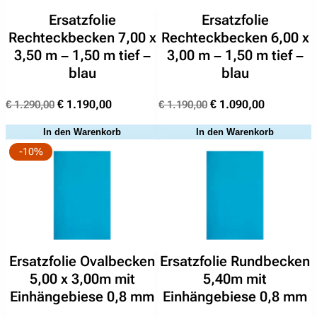
,
Ersatzfolie
Ersatzfolie
0
Rechteckbecken 7,00 x
Rechteckbecken 6,00 x
0
3,50 m – 1,50 m tief –
3,00 m – 1,50 m tief –
x
blau
blau
3
,
Ursprünglicher
Aktueller
Ursprünglicher
Aktueller
€
1.190,00
€
1.090,00
€
1.290,00
€
1.190,00
0
Preis
Preis
Preis
Preis
In den Warenkorb
In den Warenkorb
0
war:
ist:
war:
ist:
-10%
m
€ 1.290,00
€ 1.190,00.
€ 1.190,00
€ 1.090,00
–
1
,
5
0
m
Ersatzfolie Ovalbecken
Ersatzfolie Rundbecken
t
5,00 x 3,00m mit
5,40m mit
Suchen
i
Einhängebiese 0,8 mm
Einhängebiese 0,8 mm
nach:
e