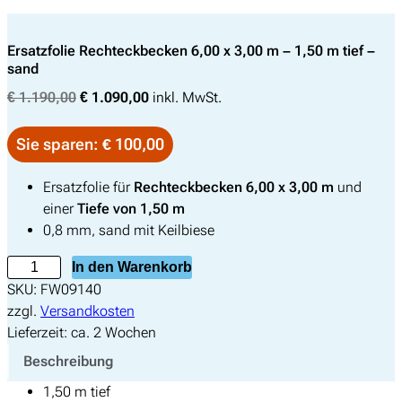
Ersatzfolie Rechteckbecken 6,00 x 3,00 m – 1,50 m tief –
sand
U
A
€
1.190,00
€
1.090,00
inkl. MwSt.
r
k
s
t
Sie sparen: € 100,00
p
u
r
e
Ersatzfolie für
Rechteckbecken 6,00 x 3,00 m
und
ü
l
einer
Tiefe von 1,50 m
n
l
0,8 mm, sand mit Keilbiese
g
e
E
In den Warenkorb
l
r
r
SKU:
FW09140
i
P
s
zzgl.
Versandkosten
c
r
a
Lieferzeit:
ca. 2 Wochen
h
e
t
e
i
Beschreibung
z
r
s
1,50 m tief
f
P
i