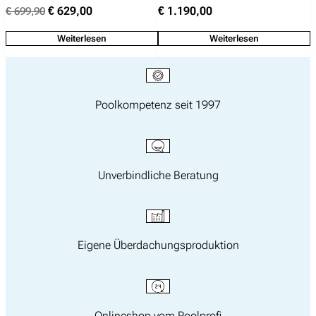
f
Ursprünglicher
Aktueller
€
629,00
€
1.190,00
€
699,90
–
Preis
Preis
s
Weiterlesen
Weiterlesen
war:
ist:
a
€ 699,90
€ 629,00.
n
d
Poolkompetenz seit 1997
M
e
n
g
e
Unverbindliche Beratung
Eigene Überdachungsproduktion
Onlineshop vom Poolprofi