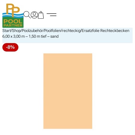
Zum
Inhalt
springen
/
/
/
/
/
Start
Shop
Poolzubehör
Poolfolien
rechteckig
Ersatzfolie Rechteckbecken
6,00 x 3,00 m – 1,50 m tief – sand
-8%