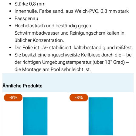
Stärke 0,8 mm
o
r
s
Innenhülle, Farbe sand, aus Weich-PVC, 0,8 mm stark
l
e
t
Passgenau
i
i
:
Hochelastisch und beständig gegen
e
s
€
Schwimmbadwasser und Reinigungschemikalien in
R
w
üblicher Konzentration.
e
a
1
Die Folie ist UV- stabilisiert, kältebeständig und reißfest.
c
r
.
Sie besitzt eine angeschweißte Keilbiese durch die – bei
h
:
0
der richtigen Umgebungstemperatur (über 18° Grad) –
t
€
9
die Montage am Pool sehr leicht ist.
e
0
c
1
,
k
Ähnliche Produkte
.
0
b
1
0
-8%
-8%
e
9
.
c
0
k
,
e
0
n
0
6