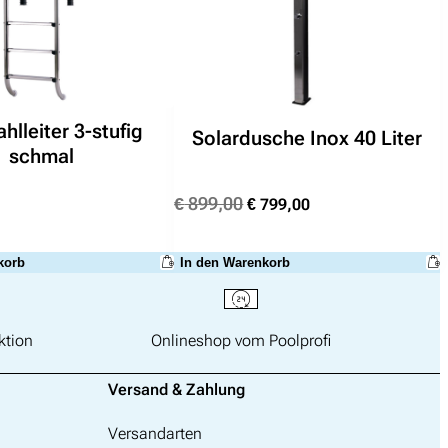
hlleiter 3-stufig
Solardusche Inox 40 Liter
schmal
Ursprünglicher
Aktueller
€
899,00
€
799,00
Preis
Preis
war:
ist:
In den Warenkorb
korb
€ 899,00
€ 799,00.
ktion
Onlineshop vom Poolprofi
Versand & Zahlung
Versandarten