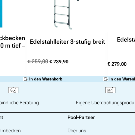
eckbecken
Edelsta
Edelstahlleiter 3-stufig breit
0 m tief –
Ursprünglicher
Aktueller
€
259,00
€
239,90
€
279,00
her
ktueller
Preis
Preis
reis
war:
ist:
In den Warenkorb
In den Waren
st:
€ 259,00
€ 239,90.
 1.190,00.
bindliche Beratung
Eigene Überdachungsprodu
nt
Pool-Partner
immbecken
Über uns