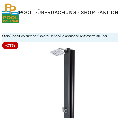
Zum
Inhalt
POOL
ÜBERDACHUNG
SHOP
AKTIO
springen
/
/
/
/
Start
Shop
Poolzubehör
Solarduschen
Solardusche Anthracite 30 Liter
-21%