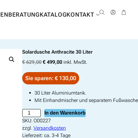
NEN
BERATUNG
KATALOG
KONTAKT
Solardusche Anthracite 30 Liter
U
A
€
629,00
€
499,00
inkl. MwSt.
r
k
s
t
Sie sparen: € 130,00
p
u
r
e
30 Liter Aluminiumtank.
ü
l
Mit Einhandmischer und separatem Fußwasche
n
l
S
In den Warenkorb
g
e
o
SKU:
O00227
l
r
l
zzgl.
Versandkosten
i
P
a
Lieferzeit:
ca. 3-4 Tage
c
r