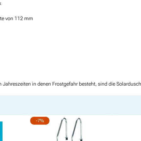
0
k
L
0
i
eite von 112 mm
t
e
r
M
e
n
g
e
Jahreszeiten in denen Frostgefahr besteht, sind die Solardusch
-7%