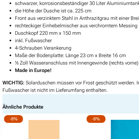
schwarzer, korrosionsbeständiger 30 Liter Aluminiumtan
die Höhe der Dusche ist ca. 225 cm
Front aus verzinktem Stahl in Anthrazitgrau mit einer Br
rechteckiger Einhebelmischer aus verchromtem Messing
Duschkopf 220 mm x 150 mm
inkl. Fußwascher
4-Schrauben Verankerung
Suchen
Maße der Bodenplatte: Länge 23 cm x Breite 16 cm
nach:
½ Zoll Wasseranschluss mit Innengewinde (rechts vorne)
Made in Europe!
WICHTIG:
Solarduschen müssen vor Frost geschützt werden. In 
Fußwascher ist nicht im Lieferumfang enthalten.
Ähnliche Produkte
-8%
-8%