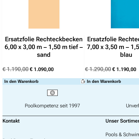
Ersatzfolie Rechteckbecken
Ersatzfolie Recht
6,00 x 3,00 m – 1,50 m tief –
7,00 x 3,50 m – 1,5
sand
blau
Ursprünglicher
Aktueller
Ursprünglic
A
€
1.190,00
€
1.290,00
€
1.090,00
€
1.190,00
Preis
Preis
Preis
P
In den Warenkorb
In den Warenkorb
war:
ist:
war:
i
€ 1.190,00
€ 1.090,00.
€ 1.290,00
€
Poolkompetenz seit 1997
Unver
Kontakt
Unser Sortime
Pools & Schw