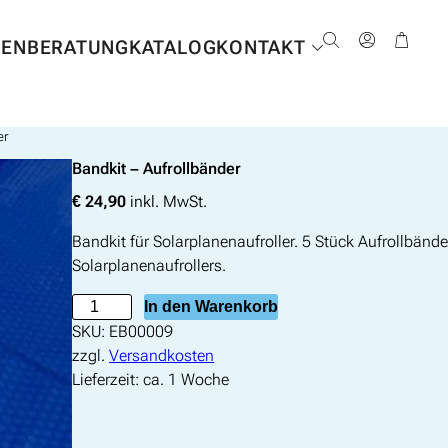
NEN
BERATUNG
KATALOG
KONTAKT
er
Bandkit – Aufrollbänder
€
24,90
inkl. MwSt.
Bandkit für Solarplanenaufroller. 5 Stück Aufrollbänd
Solarplanenaufrollers.
B
In den Warenkorb
a
SKU:
EB00009
n
zzgl.
Versandkosten
d
Lieferzeit:
ca. 1 Woche
k
i