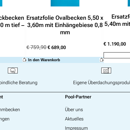
e
Ersatz
eckbecken
Ersatzfolie Ovalbecken 5,50 x
5,40m mit
0 m tief –
3,60m mit Einhängebiese 0,8
mm
€
1.190,00
her
ktueller
Ursprünglicher
Aktueller
€
759,90
€
689,00
reis
Preis
Preis
st:
war:
ist:
In den Warenkorb
 1.790,00.
€ 759,90
€ 689,00.
bindliche Beratung
Eigene Überdachungsprodu
nt
Pool-Partner
immbecken
Über uns
ngen
Aktuelles
Impressum