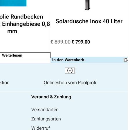
folie Rundbecken
Solardusche Inox 40 Liter
 Einhängebiese 0,8
mm
Ursprünglicher
Aktueller
€
899,00
€
799,00
Preis
Preis
war:
ist:
Weiterlesen
In den Warenkorb
€ 899,00
€ 799,00.
ktion
Onlineshop vom Poolprofi
Versand & Zahlung
Versandarten
Zahlungsarten
Widerrruf