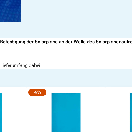
t
–
A
u
f
r
e Befestigung der Solarplane an der Welle des Solarplanenaufro
o
l
l
b
Lieferumfang dabei!
ä
n
d
e
-9%
r
M
e
n
g