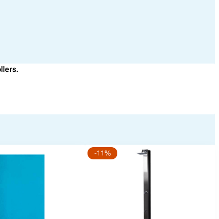
llers.
-11%