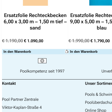
Ersatzfolie Rechteckbecken
Ersatzfolie Recht
6,00 x 3,00 m – 1,50 m tief –
9,00 x 5,00 m – 1,5
sand
blau
Ursprünglicher
Aktueller
Ursprünglic
A
€
1.190,00
€
1.990,00
€
1.090,00
€
1.790,00
Preis
Preis
Preis
P
war:
ist:
war:
i
In den Warenkorb
In den Warenkorb
€ 1.190,00
€ 1.090,00.
€ 1.990,00
€
Poolkompetenz seit 1997
Unver
Kontakt
Unser Sortime
Pools & Schw
Pool Partner Zentrale
Poolüberdachu
Viktor-Kaplan-Straße 4
Online Shop