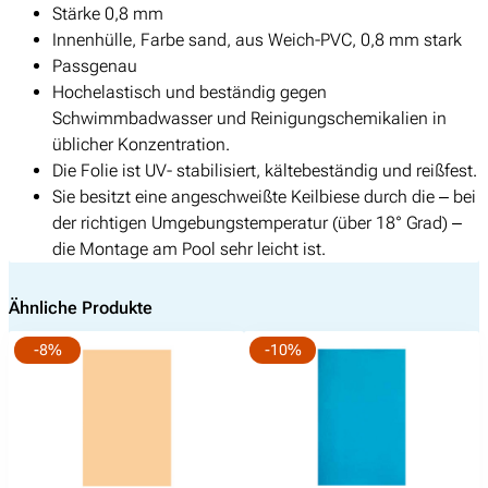
Stärke 0,8 mm
o
r
s
Innenhülle, Farbe sand, aus Weich-PVC, 0,8 mm stark
l
e
t
Passgenau
i
i
:
Hochelastisch und beständig gegen
e
s
€
Schwimmbadwasser und Reinigungschemikalien in
R
w
üblicher Konzentration.
e
a
1
Die Folie ist UV- stabilisiert, kältebeständig und reißfest.
c
r
.
Sie besitzt eine angeschweißte Keilbiese durch die – bei
h
:
3
der richtigen Umgebungstemperatur (über 18° Grad) –
t
€
9
die Montage am Pool sehr leicht ist.
e
0
c
1
,
k
Ähnliche Produkte
.
0
b
4
0
-8%
-10%
e
9
.
c
0
k
,
e
0
n
0
8