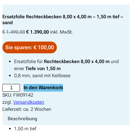
Ersatzfolie Rechteckbecken 8,00 x 4,00 m – 1,50 m tief –
sand
U
A
€
1.490,00
€
1.390,00
inkl. MwSt.
r
k
s
t
Sie sparen: € 100,00
p
u
r
e
Ersatzfolie für
Rechteckbecken 8,00 x 4,00 m
und
ü
l
einer
Tiefe von 1,50 m
n
l
0,8 mm, sand mit Keilbiese
g
e
E
In den Warenkorb
l
r
r
SKU:
FW09142
i
P
s
zzgl.
Versandkosten
c
r
a
Lieferzeit:
ca. 2 Wochen
h
e
t
e
i
Beschreibung
z
r
s
1,50 m tief
f
P
i