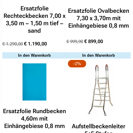
,
Ersatzfolie
Ersatzfolie Ovalbecken
0
Rechteckbecken 7,00 x
7,30 x 3,70m mit
0
3,50 m – 1,50 m tief –
Einhängebiese 0,8 mm
x
sand
4
Ursprünglicher
Aktueller
€
899,00
€
999,90
,
Ursprünglicher
Aktueller
€
1.190,00
€
1.290,00
Preis
Preis
0
Preis
Preis
war:
ist:
In den Warenkorb
In den Warenkorb
0
war:
ist:
€ 999,90
€ 899,00.
-2%
m
€ 1.290,00
€ 1.190,00.
–
1
,
5
0
m
Ersatzfolie Rundbecken
t
4,60m mit
Suchen
i
nach:
Einhängebiese 0,8 mm
Aufstellbeckenleiter
e