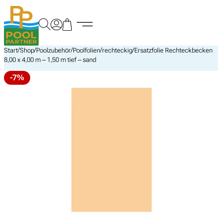
Zum
Inhalt
springen
/
/
/
/
/
Start
Shop
Poolzubehör
Poolfolien
rechteckig
Ersatzfolie Rechteckbecken
8,00 x 4,00 m – 1,50 m tief – sand
-7%