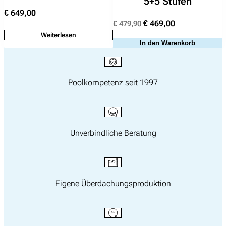
5+5 Stufen
f
€
649,00
–
Ursprünglicher
Aktueller
€
469,00
€
479,90
s
Preis
Preis
Weiterlesen
a
In den Warenkorb
war:
ist:
n
€ 479,90
€ 469,00.
d
M
Poolkompetenz seit 1997
e
n
g
e
Unverbindliche Beratung
Eigene Überdachungsproduktion